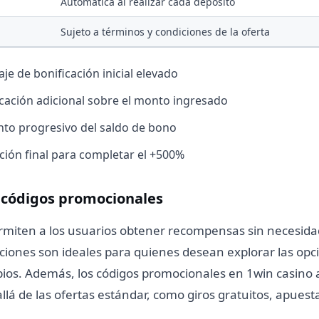
Automática al realizar cada depósito
Sujeto a términos y condiciones de la oferta
je de bonificación inicial elevado
cación adicional sobre el monto ingresado
nto progresivo del saldo de bono
ción final para completar el +500%
y códigos promocionales
ermiten a los usuarios obtener recompensas sin necesid
ciones son ideales para quienes desean explorar las opc
os. Además, los códigos promocionales en 1win casino 
lá de las ofertas estándar, como giros gratuitos, apuesta