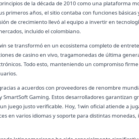
a principios de la década de 2010 como una plataforma 
us primeros años, el sitio contaba con funciones básicas
sión de crecimiento llevó al equipo a invertir en tecnologí
ercados, incluido el colombiano.
win se transformó en un ecosistema completo de entreten
ciones de casino en vivo, tragamonedas de última gener
ctrónicos. Todo esto, manteniendo un compromiso firme c
uarios.
ó gracias a acuerdos con proveedores de renombre mundi
y SmartSoft Gaming. Estos desarrolladores garantizan grá
 juego justo verificable. Hoy, 1win oficial atiende a ju
ces en varios idiomas y soporte para distintas monedas, i