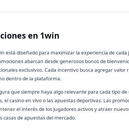
ciones en 1win
in está diseñado para maximizar la experiencia de cada 
romociones abarcan desde generosos bonos de bienveni
ionales exclusivos. Cada incentivo busca agregar valor re
no dentro de la plataforma.
ura que siempre haya algo relevante para cada tipo de u
, el casino en vivo o las apuestas deportivas. Las promo
ner el interés de los jugadores activos y atraer nuevo
as casas de apuestas del mercado.