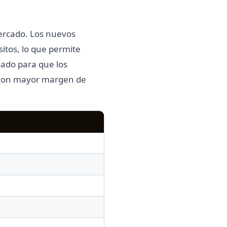
mercado. Los nuevos
itos, lo que permite
sado para que los
s con mayor margen de