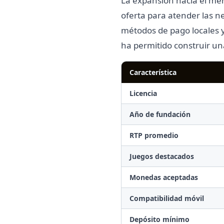
La expansión hacia el mer
oferta para atender las n
métodos de pago locales 
ha permitido construir una
Característica
Licencia
Año de fundación
RTP promedio
Juegos destacados
Monedas aceptadas
Compatibilidad móvil
Depósito mínimo