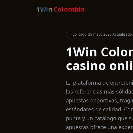
1Win
Colombia
Publicado: 28 mayo 2026
·
Actualizado
1Win Colom
casino onl
La plataforma de entrete
las referencias más sólid
apuestas deportivas, trag
estándares de calidad. Co
punta y un catálogo que su
apuestas ofrece una exper