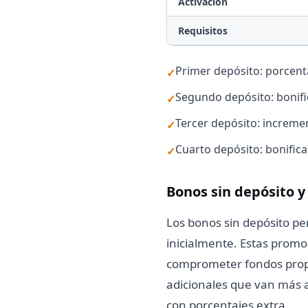
Activación
Requisitos
Primer depósito: porcenta
Segundo depósito: bonifi
Tercer depósito: increme
Cuarto depósito: bonifica
Bonos sin depósito 
Los bonos sin depósito p
inicialmente. Estas promo
comprometer fondos propi
adicionales que van más al
con porcentajes extra.