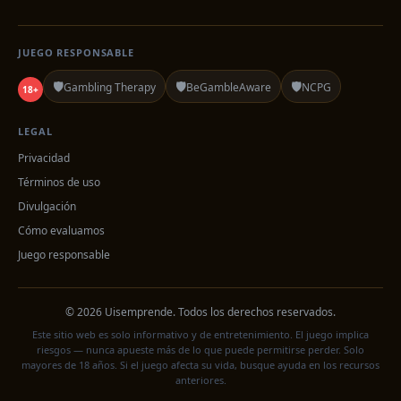
JUEGO RESPONSABLE
🛡️
🛡️
🛡️
Gambling Therapy
BeGambleAware
NCPG
18+
LEGAL
Privacidad
Términos de uso
Divulgación
Cómo evaluamos
Juego responsable
© 2026 Uisemprende. Todos los derechos reservados.
Este sitio web es solo informativo y de entretenimiento. El juego implica
riesgos — nunca apueste más de lo que puede permitirse perder. Solo
mayores de 18 años. Si el juego afecta su vida, busque ayuda en los recursos
anteriores.