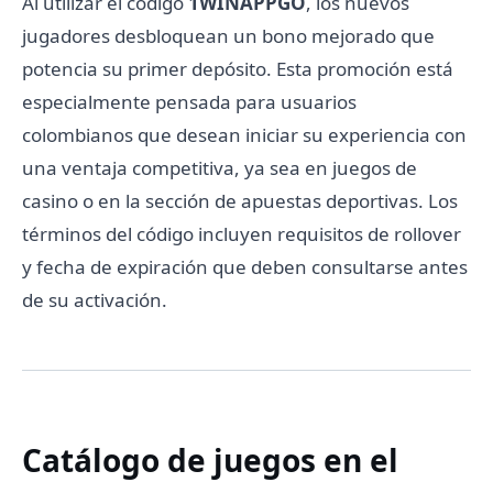
Al utilizar el código
1WINAPPGO
, los nuevos
jugadores desbloquean un bono mejorado que
potencia su primer depósito. Esta promoción está
especialmente pensada para usuarios
colombianos que desean iniciar su experiencia con
una ventaja competitiva, ya sea en juegos de
casino o en la sección de apuestas deportivas. Los
términos del código incluyen requisitos de rollover
y fecha de expiración que deben consultarse antes
de su activación.
Catálogo de juegos en el