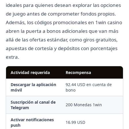
ideales para quienes desean explorar las opciones
de juego antes de comprometer fondos propios.
Además, los códigos promocionales en 1win casino
abren la puerta a bonos adicionales que van más
allá de las ofertas estándar, como giros gratuitos,
apuestas de cortesía y depósitos con porcentajes
extra.
Actividad requerida
Recompensa
Descargar la aplicación
92.44 USD en cuenta de
móvil
bono
Suscripción al canal de
200 Monedas 1win
Telegram
Activar notificaciones
16.99 USD
push