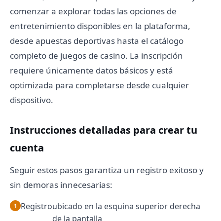
comenzar a explorar todas las opciones de
entretenimiento disponibles en la plataforma,
desde apuestas deportivas hasta el catálogo
completo de juegos de casino. La inscripción
requiere únicamente datos básicos y está
optimizada para completarse desde cualquier
dispositivo.
Instrucciones detalladas para crear tu
cuenta
Seguir estos pasos garantiza un registro exitoso y
sin demoras innecesarias:
Registro
ubicado en la esquina superior derecha
de la pantalla