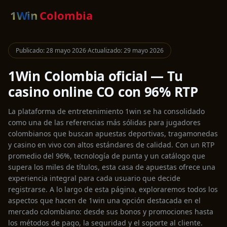
1Win
Colombia
Publicado: 28 mayo 2026
·
Actualizado: 29 mayo 2026
1Win Colombia oficial — Tu
casino online CO con 96% RTP
La plataforma de entretenimiento 1win se ha consolidado
como una de las referencias más sólidas para jugadores
colombianos que buscan apuestas deportivas, tragamonedas
y casino en vivo con altos estándares de calidad. Con un RTP
promedio del 96%, tecnología de punta y un catálogo que
supera los miles de títulos, esta casa de apuestas ofrece una
experiencia integral para cada usuario que decide
registrarse. A lo largo de esta página, exploraremos todos los
aspectos que hacen de 1win una opción destacada en el
mercado colombiano: desde sus bonos y promociones hasta
los métodos de pago, la seguridad y el soporte al cliente.