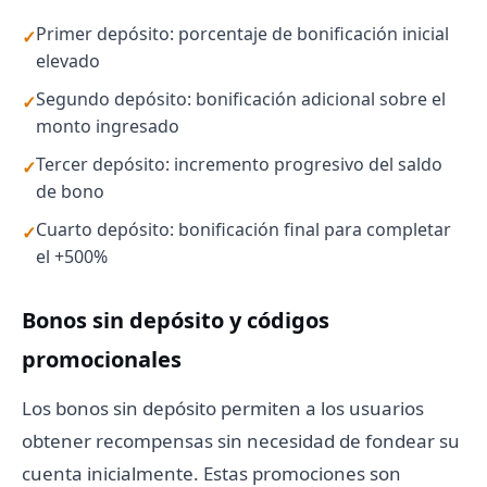
Primer depósito: porcentaje de bonificación inicial
elevado
Segundo depósito: bonificación adicional sobre el
monto ingresado
Tercer depósito: incremento progresivo del saldo
de bono
Cuarto depósito: bonificación final para completar
el +500%
Bonos sin depósito y códigos
promocionales
Los bonos sin depósito permiten a los usuarios
obtener recompensas sin necesidad de fondear su
cuenta inicialmente. Estas promociones son