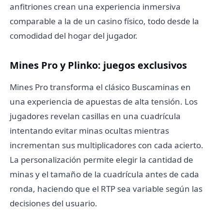
anfitriones crean una experiencia inmersiva
comparable a la de un casino físico, todo desde la
comodidad del hogar del jugador.
Mines Pro y Plinko: juegos exclusivos
Mines Pro transforma el clásico Buscaminas en
una experiencia de apuestas de alta tensión. Los
jugadores revelan casillas en una cuadrícula
intentando evitar minas ocultas mientras
incrementan sus multiplicadores con cada acierto.
La personalización permite elegir la cantidad de
minas y el tamaño de la cuadrícula antes de cada
ronda, haciendo que el RTP sea variable según las
decisiones del usuario.