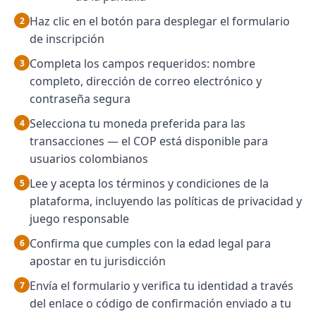
Haz clic en el botón para desplegar el formulario
de inscripción
Completa los campos requeridos: nombre
completo, dirección de correo electrónico y
contraseña segura
Selecciona tu moneda preferida para las
transacciones — el COP está disponible para
usuarios colombianos
Lee y acepta los términos y condiciones de la
plataforma, incluyendo las políticas de privacidad y
juego responsable
Confirma que cumples con la edad legal para
apostar en tu jurisdicción
Envía el formulario y verifica tu identidad a través
del enlace o código de confirmación enviado a tu