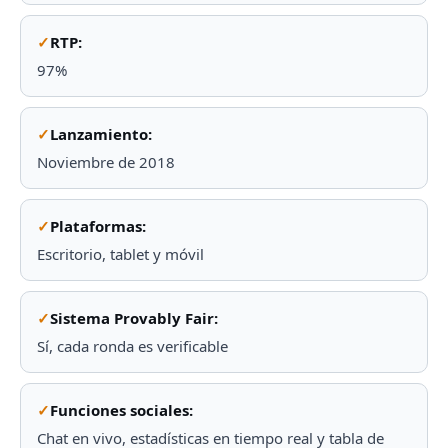
RTP:
97%
Lanzamiento:
Noviembre de 2018
Plataformas:
Escritorio, tablet y móvil
Sistema Provably Fair:
Sí, cada ronda es verificable
Funciones sociales:
Chat en vivo, estadísticas en tiempo real y tabla de