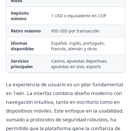
móvil
Depósito
1 USD o equivalente en COP
mínimo
Retiro máximo
950 USD por transacción
Idiomas
Español, inglés, portugués,
disponibles
francés, alemán y otros
Servicios
Casino, apuestas deportivas,
principales
apuestas en vivo, esports
La experiencia de usuario es un pilar fundamental
en 1win. La interfaz combina diseño moderno con
navegación intuitiva, tanto en escritorio como en
dispositivos móviles. Este enfoque en la usabilidad,
sumado a protocolos de seguridad robustos, ha
permitido que la plataforma gane la confianza de