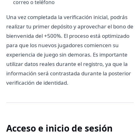
correo o teléfono
Una vez completada la verificación inicial, podrás
realizar tu primer depósito y aprovechar el bono de
bienvenida del +500%. El proceso está optimizado
para que los nuevos jugadores comiencen su
experiencia de juego sin demoras. Es importante
utilizar datos reales durante el registro, ya que la
información será contrastada durante la posterior
verificación de identidad.
Acceso e inicio de sesión