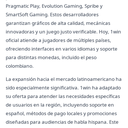
Pragmatic Play, Evolution Gaming, Spribe y
SmartSoft Gaming. Estos desarrolladores
garantizan gráficos de alta calidad, mecánicas
innovadoras y un juego justo verificable. Hoy, 1win
oficial atiende a jugadores de múltiples países,
ofreciendo interfaces en varios idiomas y soporte
para distintas monedas, incluido el peso
colombiano.
La expansión hacia el mercado latinoamericano ha
sido especialmente significativa. 1win ha adaptado
su oferta para atender las necesidades específicas
de usuarios en la región, incluyendo soporte en
español, métodos de pago locales y promociones
diseñadas para audiencias de habla hispana. Este