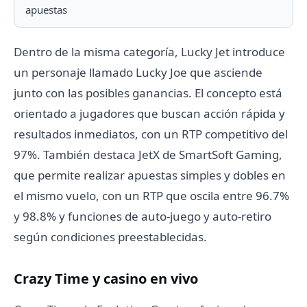
apuestas
Dentro de la misma categoría, Lucky Jet introduce
un personaje llamado Lucky Joe que asciende
junto con las posibles ganancias. El concepto está
orientado a jugadores que buscan acción rápida y
resultados inmediatos, con un RTP competitivo del
97%. También destaca JetX de SmartSoft Gaming,
que permite realizar apuestas simples y dobles en
el mismo vuelo, con un RTP que oscila entre 96.7%
y 98.8% y funciones de auto-juego y auto-retiro
según condiciones preestablecidas.
Crazy Time y casino en vivo