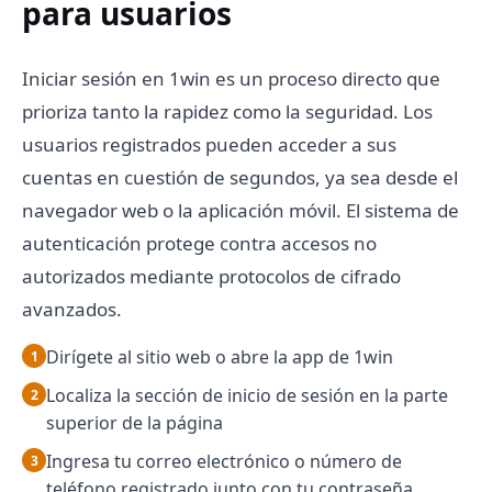
para usuarios
Iniciar sesión en 1win es un proceso directo que
prioriza tanto la rapidez como la seguridad. Los
usuarios registrados pueden acceder a sus
cuentas en cuestión de segundos, ya sea desde el
navegador web o la aplicación móvil. El sistema de
autenticación protege contra accesos no
autorizados mediante protocolos de cifrado
avanzados.
Dirígete al sitio web o abre la app de 1win
Localiza la sección de inicio de sesión en la parte
superior de la página
Ingresa tu correo electrónico o número de
teléfono registrado junto con tu contraseña