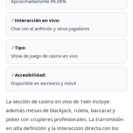
Aproximadamente 96.08%
Interacción en vivo:
Chat con el anfitrión y otros jugadores
Tipo:
Show de juego de casino en vivo
Accesibilidad:
Disponible en escritorio y móvil
La sección de casino en vivo de 1win incluye
además mesas de blackjack, ruleta, baccarat y
poker con crupieres profesionales. La transmisión
en alta definición y la interacción directa con los