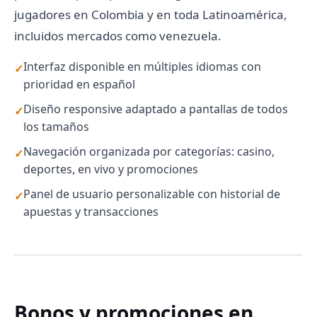
jugadores en Colombia y en toda Latinoamérica,
incluidos mercados como venezuela.
Interfaz disponible en múltiples idiomas con
prioridad en español
Diseño responsive adaptado a pantallas de todos
los tamaños
Navegación organizada por categorías: casino,
deportes, en vivo y promociones
Panel de usuario personalizable con historial de
apuestas y transacciones
Bonos y promociones en