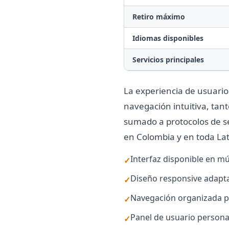
Retiro máximo
Idiomas disponibles
Servicios principales
La experiencia de usuari
navegación intuitiva, tant
sumado a protocolos de s
en Colombia y en toda La
Interfaz disponible en mú
Diseño responsive adapta
Navegación organizada po
Panel de usuario personal