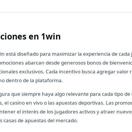
ciones en 1win
in está diseñado para maximizar la experiencia de cada 
romociones abarcan desde generosos bonos de bienveni
ionales exclusivos. Cada incentivo busca agregar valor re
no dentro de la plataforma.
ura que siempre haya algo relevante para cada tipo de u
, el casino en vivo o las apuestas deportivas. Las promo
ner el interés de los jugadores activos y atraer nuevo
as casas de apuestas del mercado.