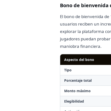
Bono de bienvenida 
El bono de bienvenida de 
usuarios reciben un incre
explorar la plataforma co
jugadores puedan probar d
maniobra financiera.
Aspecto del bono
Tipo
Porcentaje total
Monto máximo
Elegibilidad