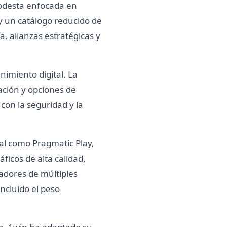
modesta enfocada en
 y un catálogo reducido de
a, alianzas estratégicas y
imiento digital. La
ación y opciones de
on la seguridad y la
al como Pragmatic Play,
ficos de alta calidad,
gadores de múltiples
ncluido el peso