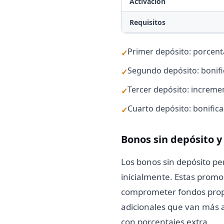
Activación
Requisitos
Primer depósito: porcenta
Segundo depósito: bonifi
Tercer depósito: increme
Cuarto depósito: bonifica
Bonos sin depósito 
Los bonos sin depósito p
inicialmente. Estas promo
comprometer fondos propi
adicionales que van más al
con porcentajes extra.