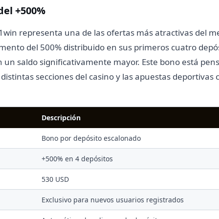
del +500%
1win representa una de las ofertas más atractivas del 
mento del 500% distribuido en sus primeros cuatro depós
n un saldo significativamente mayor. Este bono está pen
istintas secciones del casino y las apuestas deportiva
Descripción
Bono por depósito escalonado
+500% en 4 depósitos
530 USD
Exclusivo para nuevos usuarios registrados