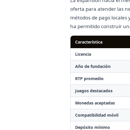
La expansión hacia el mer
oferta para atender las n
métodos de pago locales 
ha permitido construir una
Característica
Licencia
Año de fundación
RTP promedio
Juegos destacados
Monedas aceptadas
Compatibilidad móvil
Depósito mínimo